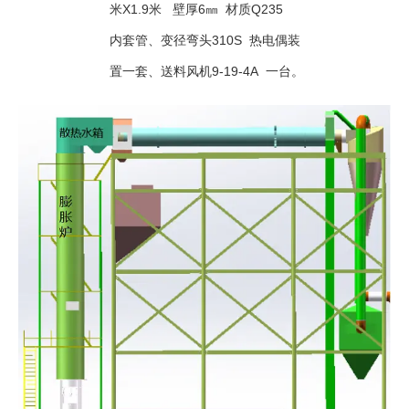
米X1.9米 壁厚6㎜ 材质Q235
内套管、变径弯头310S 热电偶装
置一套、送料风机9-19-4A 一台。