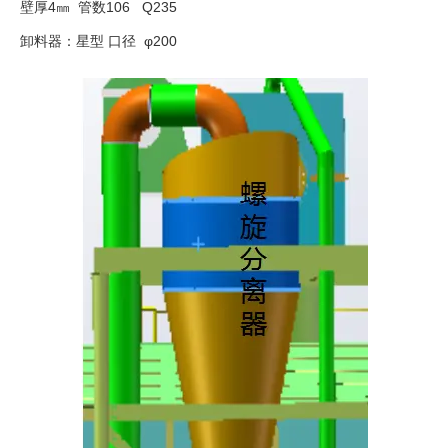
壁厚4㎜ 管数106 Q235
卸料器：星型 口径 φ200