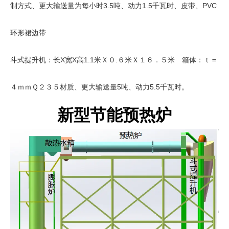
制方式、更大输送量为每小时3.5吨、动力1.5千瓦时、皮带、PVC
环形裙边带
斗式提升机：长X宽X高1.1米Ｘ０.６米Ｘ１６．５米 箱体：ｔ＝
４ｍｍＱ２３５材质、更大输送量5吨、动力5.5千瓦时。
新型节能预热炉