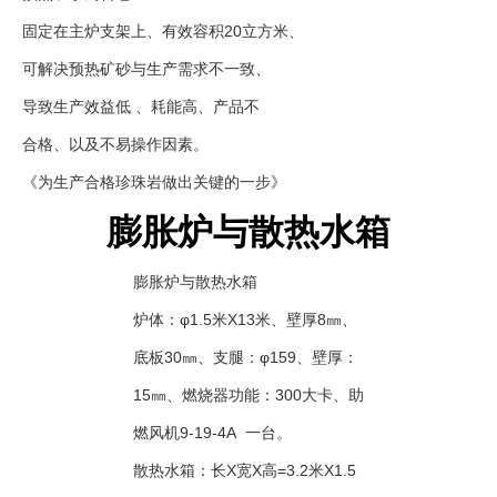
固定在主炉支架上、有效容积20立方米、
可解决预热矿砂与生产需求不一致、
导致生产效益低 、耗能高、产品不
合格、以及不易操作因素。
《为生产合格珍珠岩做出关键的一步》
膨胀炉与散热水箱
膨胀炉与散热水箱
炉体：φ1.5米X13米、壁厚8㎜、
底板30㎜、支腿：φ159、壁厚：
15㎜、燃烧器功能：300大卡、助
燃风机9-19-4A 一台。
散热水箱：长X宽X高=3.2米X1.5