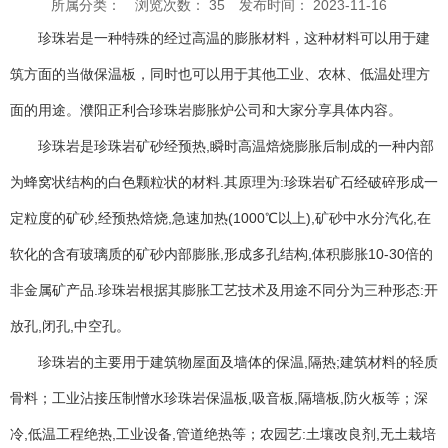
所属分类：
浏览次数：
35
发布时间： 2023-11-16
珍珠岩是一种特殊的经过高温的膨胀材料，这种材料可以用于建
筑方面的当做保温板，同时也可以用于其他工业、农林、低温处理方
面的用途。濮阳正利合珍珠岩膨胀炉公司和大家分享具体内容。
珍珠岩是珍珠岩矿砂经预热,瞬时高温焙烧膨胀后制成的一种内部
为蜂窝状结构的白色颗粒状的材料.其原理为:珍珠岩矿石经破碎形成一
定粒度的矿砂,经预热焙烧,急速加热(1000℃以上),矿砂中水分汽化,在
软化的含有玻璃质的矿砂内部膨胀,形成多孔结构,体积膨胀10-30倍的
非金属矿产品.珍珠岩根据其膨胀工艺技术及用途不同分为三种形态:开
放孔,闭孔,中空孔。
珍珠岩的主要用于建筑物屋面及墙体的保温,隔热;建筑材料的轻质
骨料；工业沾接压制憎水珍珠岩保温板,吸音板,隔墙板,防火板等；深
冷,低温工程绝热,工业设备,管道绝热等；农园艺:土壤改良剂,无土栽培