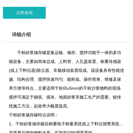
立即咨询
详细介绍
干粉砂浆储存罐是集运输、储存、搅拌功能于一体的多功
能设备，主要由简体总成、上料管、人孔盖装置、称重传感器
(或上下料位器)除尘器、车载移动装置组成。该设备具有性能优
越、结构合理、搅拌快速均匀、能耗低、操作简单、维修及保
养方便等特点，主要适用于粒径≤5mm的干粉沙浆物料的现场
搅拌可满足于砌筑、摸灰、地面砂浆等施工生产的需要。较传
统施工方法，起效率大幅度提高。
干粉砂浆储存罐特点说明：
1、干粉砂浆储存罐自称重电子称量系统或上下料位报警系统，
直接显示罐内物料水平，可加装GPS调度系统。